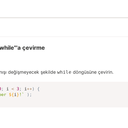
while"'a çevirme
nışı değişmeyecek şekilde
döngüsüne çevirin.
while
0
;
 i 
<
3
;
 i
++
)
{
ber 
${
i
}
!
`
)
;