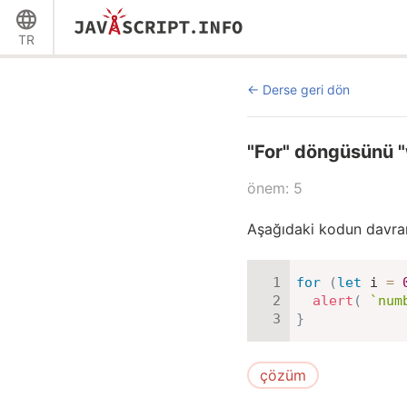
TR
Derse geri dön
"For" döngüsünü "
önem: 5
Aşağıdaki kodun davra
for
(
let
 i 
=
alert
(
`
num
}
çözüm