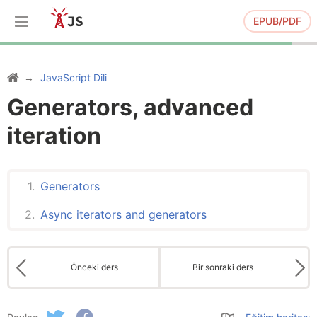
EPUB/PDF
JavaScript Dili
Generators, advanced
iteration
Generators
Async iterators and generators
Önceki ders
Bir sonraki ders