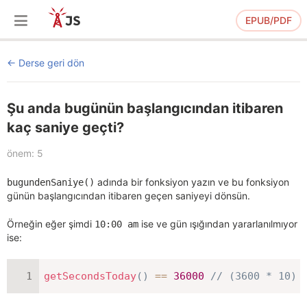
EPUB/PDF
Derse geri dön
Şu anda bugünün başlangıcından itibaren
kaç saniye geçti?
önem: 5
adında bir fonksiyon yazın ve bu fonksiyon
bugundenSaniye()
günün başlangıcından itibaren geçen saniyeyi dönsün.
Örneğin eğer şimdi
ise ve gün ışığından yararlanılmıyor
10:00 am
ise:
getSecondsToday
(
)
==
36000
// (3600 * 10)