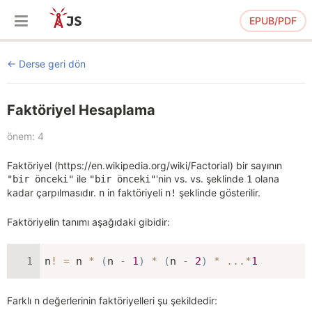
EPUB/PDF
Derse geri dön
Faktöriyel Hesaplama
önem: 4
Faktöriyel (https://en.wikipedia.org/wiki/Factorial) bir sayının
ile
'nin vs. vs. şeklinde
olana
"bir önceki"
"bir önceki"
1
kadar çarpılmasıdır.
in faktöriyeli
şeklinde gösterilir.
n
n!
Faktöriyelin tanımı aşağıdaki gibidir:
n
!
=
 n 
*
(
n 
-
1
)
*
(
n 
-
2
)
*
...
*
1
Farklı
değerlerinin faktöriyelleri şu şekildedir:
n