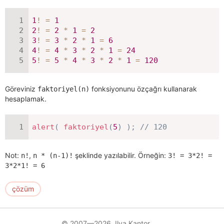
1
!
=
1
2
!
=
2
*
1
=
2
3
!
=
3
*
2
*
1
=
6
4
!
=
4
*
3
*
2
*
1
=
24
5
!
=
5
*
4
*
3
*
2
*
1
=
120
Göreviniz
fonksiyonunu özçağrı kullanarak
faktoriyel(n)
hesaplamak.
alert
(
faktoriyel
(
5
)
)
;
// 120
Not:
,
şeklinde yazılabilir. Örneğin:
n!
n * (n-1)!
3! = 3*2! =
3*2*1! = 6
çözüm
© 2007—2026 Ilya Kantor