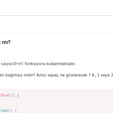
z mı?
ı
fonksiyonu kullanmaktadır.
sayacUret
den bağımsız mıdır? İkinci sayaç ne gösterecek ?
veya
0,1
cUret
(
)
{
;
tion
(
)
{