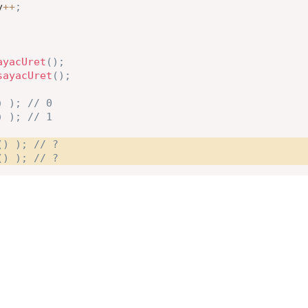
y
++
;
ayacUret
(
)
;
sayacUret
(
)
;
)
)
;
// 0
)
)
;
// 1
(
)
)
;
// ?
(
)
)
;
// ?