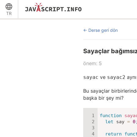
TR
Derse geri dön
Sayaçlar bağımsı
önem: 5
ve
ayn
sayac
sayac2
Bu sayaçlar birbirlerin
başka bir şey mi?
function
saya
let
 say 
=
0
return
func