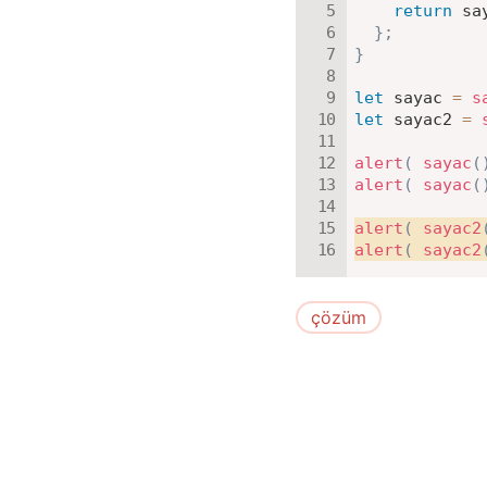
return
 sa
}
;
}
let
 sayac 
=
s
let
 sayac2 
=
alert
(
sayac
(
alert
(
sayac
(
alert
(
sayac2
alert
(
sayac2
çözüm